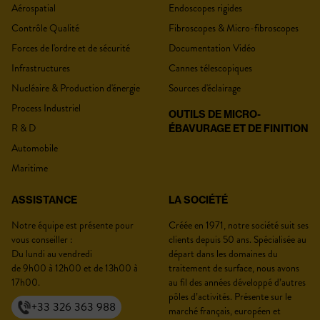
Aérospatial
Endoscopes rigides
Contrôle Qualité
Fibroscopes & Micro-fibroscopes
Forces de l'ordre et de sécurité
Documentation Vidéo
Infrastructures
Cannes télescopiques
Nucléaire & Production d'énergie
Sources d'éclairage
Process Industriel
OUTILS DE MICRO-
R & D
ÉBAVURAGE ET DE FINITION
Automobile
Maritime
ASSISTANCE
LA SOCIÉTÉ
Notre équipe est présente pour
Créée en 1971, notre société suit ses
vous conseiller :
clients depuis 50 ans. Spécialisée au
Du lundi au vendredi
départ dans les domaines du
de 9h00 à 12h00 et de 13h00 à
traitement de surface, nous avons
17h00.
au fil des années développé d’autres
pôles d’activités. Présente sur le
+33 326 363 988
marché français, européen et