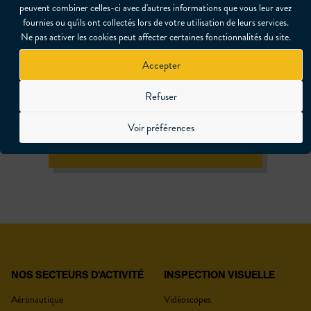
peuvent combiner celles-ci avec d'autres informations que vous leur avez
fournies ou qu'ils ont collectés lors de votre utilisation de leurs services.
Besoin d'un conseil dans le choix de vos
Ne pas activer les cookies peut affecter certaines fonctionnalités du site.
équipements ?
Accepter
Refuser
Voir préférences
CONTACTEZ NOUS DÈS MAINTENANT
NOS SECTEURS D'ACTIVITÉ
INSPECTION VISUELLE
Aéronautique
Vidéoscopes