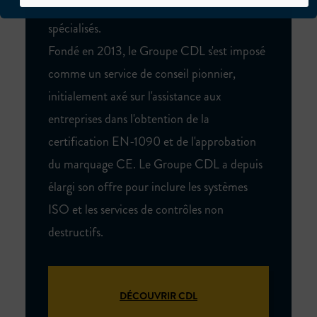
formation et de fourniture de matériaux
spécialisés.
Fondé en 2013, le Groupe CDL s'est imposé
comme un service de conseil pionnier,
initialement axé sur l'assistance aux
entreprises dans l'obtention de la
certification EN-1090 et de l'approbation
du marquage CE. Le Groupe CDL a depuis
élargi son offre pour inclure les systèmes
ISO et les services de contrôles non
destructifs.
DÉCOUVRIR CDL