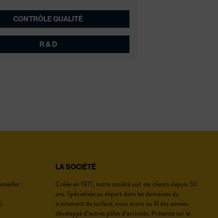
CONTRÔLE QUALITÉ
page, ensembles complexes, détections de
R & D
bavures, fissures, rouille
ge, test, développement produit, conformité,
amélioration de process
LA SOCIÉTÉ
seiller :
Créée en 1971, notre société suit ses clients depuis 50
ans. Spécialisée au départ dans les domaines du
0.
traitement de surface, nous avons au fil des années
développé d’autres pôles d’activités. Présente sur le