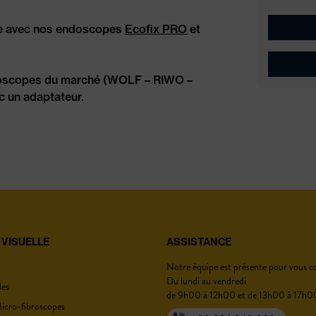
e avec nos endoscopes
Ecofix PRO
et
Prototy
ndoscopes du marché (WOLF – RIWO –
Prototypa
un adaptateur.
ES TECHNIQUES
 VISUELLE
ASSISTANCE
VOTRE DEVIS
Notre équipe est présente pour vous con
Du lundi au vendredi
des
de 9h00 à 12h00 et de 13h00 à 17h0
icro-fibroscopes