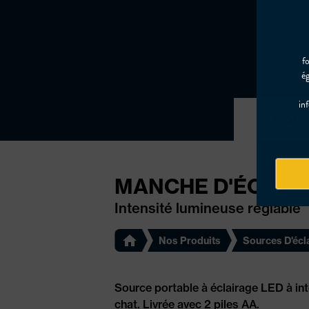
f
ég
inf
DESCR
MANCHE D'ÉCLAIR
Intensité lumineuse réglable
Nos Produits
Sources D'écl
Source portable à éclairage LED à int
chat. Livrée avec 2 piles AA.