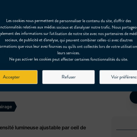
Les cookies nous permettent de personnaliser le contenu du site, d'offrir des
onctionnalités relatives aux médias sociaux et d'analyser notre trafic. Nous partageo
alement des informations sur l'utilisation de notre site avec nos partenaires de méd
sociaux, de publicité et d'analyse, qui peuvent combiner celles-ci avec d'autres
ormations que vous leur avez fournies ou qu'ils ont collectés lors de votre utilisatio
INFOS TECHNIQUES
IPTION
leurs services.
Ne pas activer les cookies peut affecter certaines fonctionnalités du site.
Accepter
Refuser
Voir préférenc
AGE MINI LED
airage
ensité lumineuse ajustable par oeil de