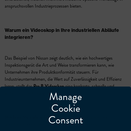
anspruchsvollen Industrieprozessen bieten.
Warum ein Videoskop in Ihre industriellen Abläufe
integrieren?
Das Beispiel von Nissan zeigt deutlich, wie ein hochwertiges
Inspektionsgerät die Art und Weise transformieren kann, wie
Unternehmen ihre Produktkonformität steuern. Für
Industrieunternehmen, die Wert auf Zuverlässigkeit und Effizienz
legen, stellt das
Pro B Videoskop
eine konkrete, schnelle und
Manage
wirtschaftliche Lösung dar.
Cookie
Consent
Möchten Sie mehr erfahren?
Kontaktieren Sie unser Team, um
über Ihre spezifischen Anforderungen zu sprechen.