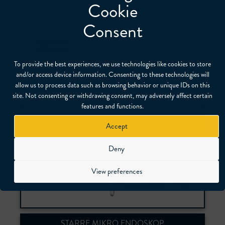
Cookie
Consent
To provide the best experiences, we use technologies like cookies to store
and/or access device information. Consenting to these technologies will
allow us to process data such as browsing behavior or unique IDs on this
site. Not consenting or withdrawing consent, may adversely affect certain
features and functions.
ECOFIX PRO
Accept
Deny
Starre Industrie-Endoskope mit abnehmbarem
90°-Spiegelrohr
View preferences
STARRE MIKRO ENDOSKOP