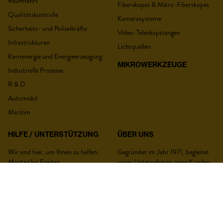
Raumfahrt
Fiberskopes & Mikro-Fiberskopes
Qualitätskontrolle
Kamerasysteme
Sicherheits- und Polizeikräfte
Video-Teleskopstangen
Infrastrukturen
Lichtquellen
Kernenergie und Energieerzeugung
MIKROWERKZEUGE
Industrielle Prozesse
R & D
Automobil
Maritim
HILFE / UNTERSTÜTZUNG
ÜBER UNS
Wir sind hier, um Ihnen zu helfen:
Gegründet im Jahr 1971, begleitet
Montag bis Freitag
unser Unternehmen seine Kunden
von 8:00 bis 12:00 Uhr und von
seit 50 Jahren. Zunächst auf den
13:00 bis 17:00 Uhr.
Bereich Schleifmittel, Mikrograte
und Polierprodukte spezialisiert, hat
+33 326 363 988
unser Unternehmen sein
Fachwissen auf andere Branchen
DATENSCHUTZERKLÄRUNG
ausgeweitet. Mit Kunden in ganz