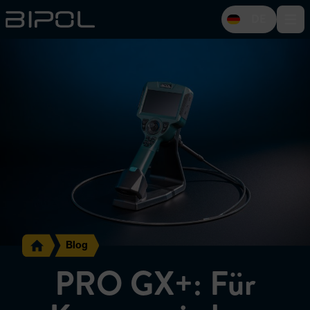
DE
Open 
Blog
PRO GX+: Für