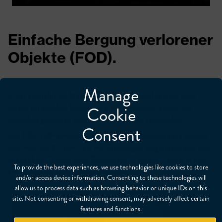
Einfache Bergung verlorener
Objekte (FOD).
Manage
In der Luftfahrt, im Maschinenbau oder in der Industrie kann
bereits ein einzelner Fremdkörper die Produktion stören, die
Cookie
Sicherheit gefährden oder erhebliche Kosten verursachen.
Consent
Der PRO GX+ ermöglicht ein effizientes Eingreifen dank Sonden
(6,2 mm und 8,4 mm), die mit Greifzangen ausgestattet sind und
es erlauben, Objekte ohne Demontage zu bergen – selbst in den
To provide the best experiences, we use technologies like cookies to store
am schwersten zugänglichen Bereichen.
and/or access device information. Consenting to these technologies will
allow us to process data such as browsing behavior or unique IDs on this
site. Not consenting or withdrawing consent, may adversely affect certain
features and functions.