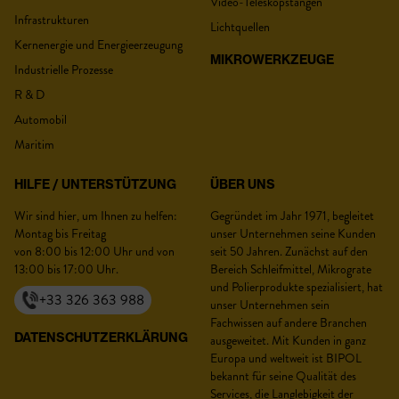
Video-Teleskopstangen
Infrastrukturen
Lichtquellen
Kernenergie und Energieerzeugung
MIKROWERKZEUGE
Industrielle Prozesse
Nachname :
*
R & D
Automobil
Maritim
HILFE / UNTERSTÜTZUNG
ÜBER UNS
Vorname :
*
Wir sind hier, um Ihnen zu helfen:
Gegründet im Jahr 1971, begleitet
Montag bis Freitag
unser Unternehmen seine Kunden
von 8:00 bis 12:00 Uhr und von
seit 50 Jahren. Zunächst auf den
13:00 bis 17:00 Uhr.
Bereich Schleifmittel, Mikrograte
und Polierprodukte spezialisiert, hat
Position :
*
+33 326 363 988
unser Unternehmen sein
Fachwissen auf andere Branchen
DATENSCHUTZERKLÄRUNG
ausgeweitet. Mit Kunden in ganz
Europa und weltweit ist BIPOL
bekannt für seine Qualität des
Unternehmen :
*
Services, die Langlebigkeit der