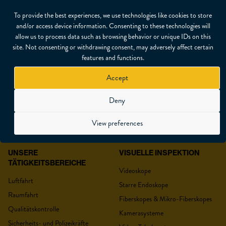
To provide the best experiences, we use technologies like cookies to store
TEILEN
and/or access device information. Consenting to these technologies will
allow us to process data such as browsing behavior or unique IDs on this
site. Not consenting or withdrawing consent, may adversely affect certain
features and functions.
Accept
ANGEBOT ANFORDERN
Deny
View preferences
UNSERE
VISUELLE INSPEKTION
IHR ANGEBOT
TÄTIGKEITSBEREICHE
Videoskope
Luftfahrt
Starre Endoskope
Raumfahrt
Fiberskopes & Mikro-Fiberskopes
Qualitätskontrolle
Kamerasysteme
Anrede
*
Sicherheits- und Polizeikräfte