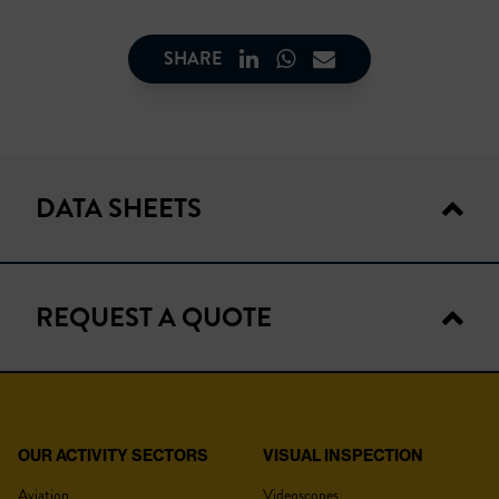
SHARE
DATA SHEETS
REQUEST A QUOTE
TECHNICAL DATA
OUR ACTIVITY SECTORS
VISUAL INSPECTION
YOUR QUOTE
C-WS8
Aviation
Videoscopes