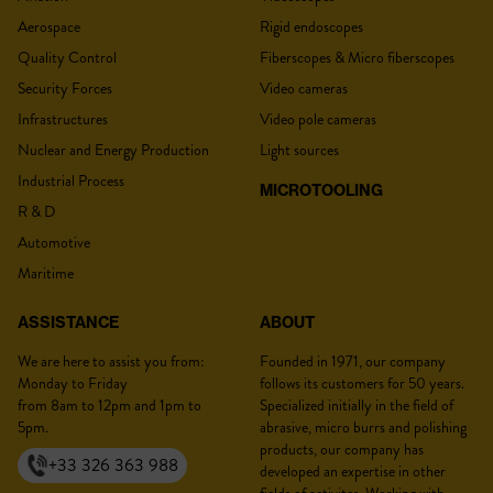
Aerospace
Rigid endoscopes
Type
Wired
Quality Control
Fiberscopes & Micro fiberscopes
Security Forces
Video cameras
Camera diameter
39 mm
Title
*
Infrastructures
Video pole cameras
Working Length
8 m
Nuclear and Energy Production
Light sources
Illumination
White light
Industrial Process
MICROTOOLING
Focusing range
Long
20-100cm
R & D
Lastname :
*
Video pole camera weight
1.4 kg
Automotive
Screen
No 7 inches
1280x800 px
Maritime
Screen resolution
1280x800 px
ASSISTANCE
ABOUT
Interface
HDMI USB
Firstname :
*
We are here to assist you from:
Founded in 1971, our company
Text annotation
No
Monday to Friday
follows its customers for 50 years.
from 8am to 12pm and 1pm to
Specialized initially in the field of
Wifi
No
5pm.
abrasive, micro burrs and polishing
Battery autonomy
5 heures
products, our company has
+33 326 363 988
developed an expertise in other
Position :
*
Working temperatures
-10°C à -60°C