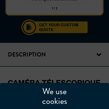
1 / 2
GET YOUR CUSTOM
QUOTE
DESCRIPTION
CAMÉRA TÉLESCOPIQUE
We use
C-WS8
cookies
Ecran 7" - Extensible 8 m