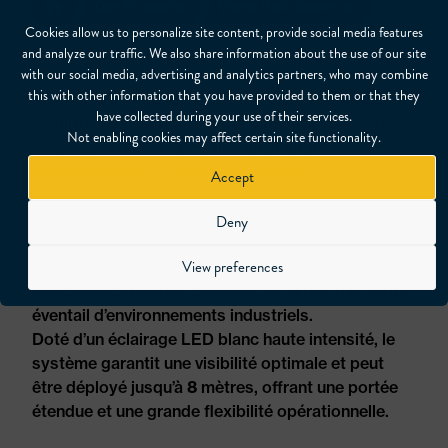
Our Products
Video Pole Cameras
Cookies allow us to personalize site content, provide social media features
and analyze our traffic. We also share information about the use of our site
with our social media, advertising and analytics partners, who may combine
Notre caméra télescopique C-WS8 offre une
this with other information that you have provided to them or that they
solution d’inspection fiable destinée aux forces de
have collected during your use of their services.
sécurité, aux services de secours, aux forces de
Not enabling cookies may affect certain site functionality.
l’ordre, aux unités spéciales ainsi qu’aux
professionnels du secteur industriel.
Accept
Équipée d’une caméra col de cygne de 12 MP, elle
Deny
permet des inspections détaillées de bâtiments,
View preferences
conteneurs, infrastructures telles que les ponts,
véhicules comme les camions, ainsi que d’un large
éventail d’environnements industriels.
Doté d’un éclairage LED blanc haute intensité, le
système garantit une visibilité optimale et peut
être déployé jusqu’à
8
mètres, offrant une portée
étendue et une grande flexibilité opérationnelle.