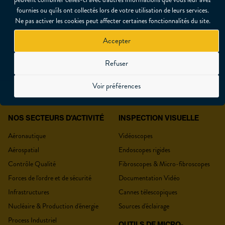
fournies ou qu'ils ont collectés lors de votre utilisation de leurs services.
Ne pas activer les cookies peut affecter certaines fonctionnalités du site.
Accepter
DEVIS
Refuser
Voir préférences
NOS SECTEURS D'ACTIVITÉ
INSPECTION VISUELLE
VOTRE DEVIS
Aéronautique
Vidéoscopes
Aérospatial
Endoscopes rigides
Contrôle Qualité
Fibroscopes & Micro-fibroscopes
Forces de l'ordre et de sécurité
Documentation Vidéo
Civilité
*
Infrastructures
Cannes télescopiques
Nucléaire & Production d'énergie
Sources d'éclairage
Process Industriel
OUTILS DE MICRO-